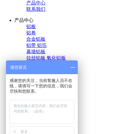
产品中心
联系我们
产品中心
铝板
铝卷
合金铝板
铝带 铝箔
幕墙铝板
拉丝铝板 氧化铝板
花纹铝板
请您留言
压花铝板
橘皮花纹铝板
感谢您的关注，当前客服人员不在
瓦楞铝板
线，请填写一下您的信息，我们会
铝圆片
尽快和您联系。
铝棒中厚铝板
半成品交通标志牌
铝滑槽 柳钉
联系方式
联系电话: