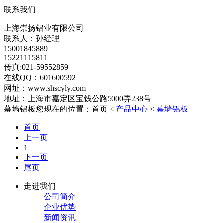
联系我们
上海崇扬铝业有限公司
联系人：孙经理
15001845889
15221115811
传真:021-59552859
在线QQ：601600592
网址：www.shscyly.com
地址：上海市嘉定区宝钱公路5000弄238号
幕墙铝板
您现在的位置：首页 <
产品中心
<
幕墙铝板
首页
上一页
1
下一页
尾页
走进我们
公司简介
企业优势
新闻资讯