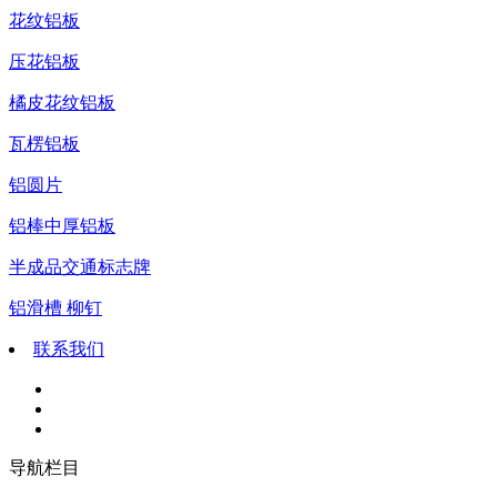
花纹铝板
压花铝板
橘皮花纹铝板
瓦楞铝板
铝圆片
铝棒中厚铝板
半成品交通标志牌
铝滑槽 柳钉
联系我们
导航栏目