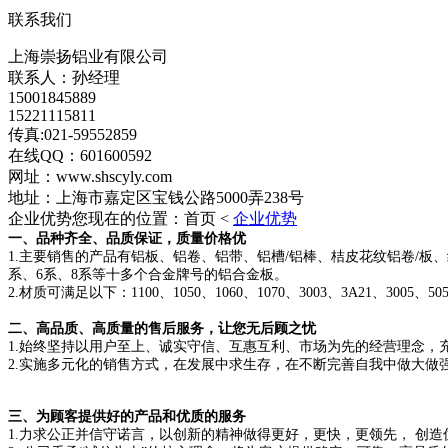
联系我们
上海崇扬铝业有限公司
联系人：孙经理
15001845889
15221115811
传真:021-59552859
在线QQ：601600592
网址：www.shscyly.com
地址：上海市嘉定区宝钱公路5000弄238号
企业优势
您现在的位置：首页 <
企业优势
一、品种齐全、品质保证，质量价格优
1.主要销售的产品有铝板、铝卷、铝带、铝槽/铝棒、桔皮花纹铝卷/
系、6系、8系等十多个合金牌号的铝合金板。
2.材质可满足以下：1100、1050、1060、1070、3003、3A21、3005、
二、高品质、高质量的售后服务，让您无后顾之忧
1.始终坚持以用户至上、诚实守信、互惠互利、市场为先的经营理念，
2.实施多元化的销售方式，在发展中求生存，在不断完善自我中做大做
三、为顾客提供好的产品和优质的服务
1.力求公正并信守诺言，以创新的精神做得更好，更快，更领先， 创