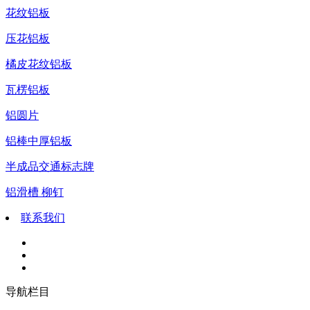
花纹铝板
压花铝板
橘皮花纹铝板
瓦楞铝板
铝圆片
铝棒中厚铝板
半成品交通标志牌
铝滑槽 柳钉
联系我们
导航栏目