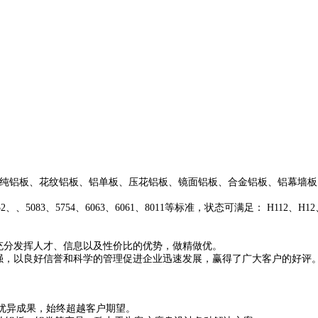
板、纯铝板、花纹铝板、铝单板、压花铝板、镜面铝板、合金铝板、铝幕墙板
5052、、5083、5754、6063、6061、8011等标准，状态可满足： H112、H
充分发挥人才、信息以及性价比的优势，做精做优。
强，以良好信誉和科学的管理促进企业迅速发展，赢得了广大客户的好评
造优异成果，始终超越客户期望。