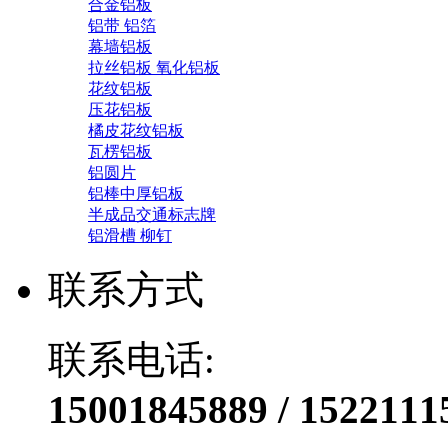
合金铝板
铝带 铝箔
幕墙铝板
拉丝铝板 氧化铝板
花纹铝板
压花铝板
橘皮花纹铝板
瓦楞铝板
铝圆片
铝棒中厚铝板
半成品交通标志牌
铝滑槽 柳钉
联系方式
联系电话:
15001845889 / 1522111